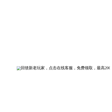
回馈新老玩家，点击在线客服，免费领取，最高2000元