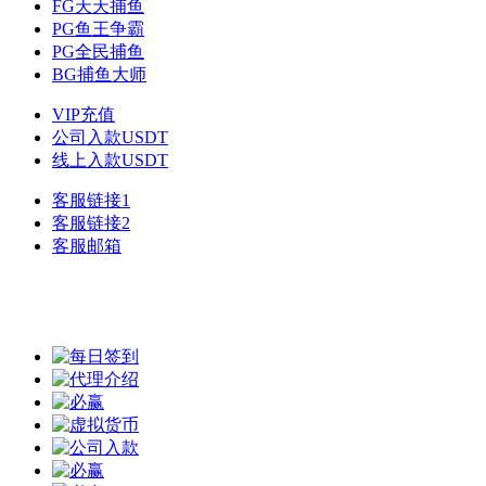
FG天天捕鱼
PG鱼王争霸
PG全民捕鱼
BG捕鱼大师
VIP充值
公司入款USDT
线上入款USDT
客服链接1
客服链接2
客服邮箱