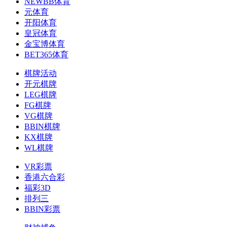
NEWBB体育
元体育
开阳体育
皇冠体育
金宝博体育
BET365体育
棋牌活动
开元棋牌
LEG棋牌
FG棋牌
VG棋牌
BBIN棋牌
KX棋牌
WL棋牌
VR彩票
香港六合彩
福彩3D
排列三
BBIN彩票